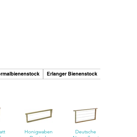
ormalbienenstock
Erlanger Bienenstock
Normaler Bie
att
Honigwaben
Deutsche