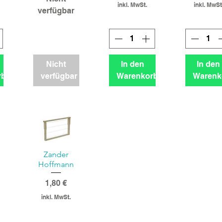
inkl. MwSt.
inkl. MwSt
verfügbar
Nicht
In den
In den
rb
verfügbar
Warenkorb
Warenk
Zander
Hoffmann
Preis
1,80 €
inkl. MwSt.