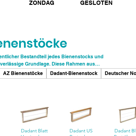
ZONDAG GESLOTEN
enenstöcke
ntlicher Bestandteil jedes Bienenstocks und
 zuverlässige Grundlage. Diese Rahmen aus
zen die natürliche Struktur der Bienen. Ihre
AZ Bienenstöcke
Dadant-Bienenstock
Deutscher N
n sicheren Halt der Waben, während die
tockrahmen aus Holz
uktivität Ihrer Bienen und sorgen so für eine
che Imkerei.
Dadant Blatt
Dadant US
Dadant Bl