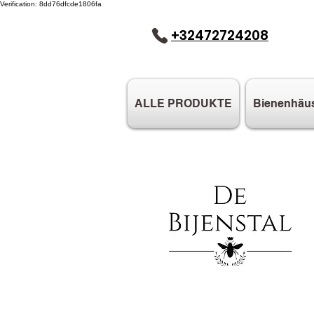
Verification: 8dd76dfcde1806fa
+32472724208
ALLE PRODUKTE
Bienenhäu