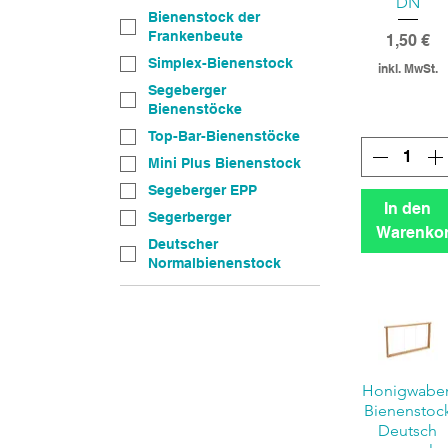
DN
Bienenstock der
Frankenbeute
Preis
1,50 €
Simplex-Bienenstock
inkl. MwSt.
Segeberger
Bienenstöcke
Top-Bar-Bienenstöcke
Mini Plus Bienenstock
Segeberger EPP
In den
Segerberger
Warenko
Deutscher
Normalbienenstock
Honigwabe
Bienenstoc
Deutsch