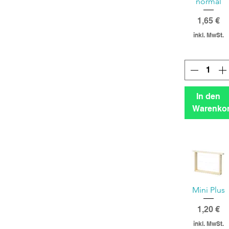
normal
Preis
1,65 €
inkl. MwSt.
In den
Warenko
Mini Plus
Preis
1,20 €
inkl. MwSt.