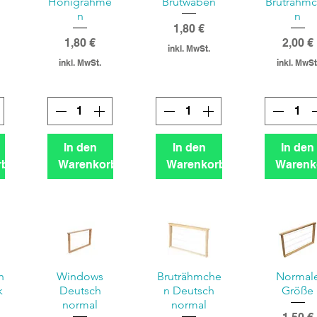
Honigrahme
Brutwaben
Bruträhm
n
n
Preis
1,80 €
Preis
Preis
1,80 €
2,00 €
inkl. MwSt.
inkl. MwSt.
inkl. MwSt
In den
In den
In den
rb
Warenkorb
Warenkorb
Warenk
n
Windows
Bruträhmche
Normal
k
Deutsch
n Deutsch
Größe
normal
normal
Preis