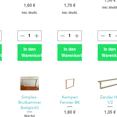
1,50 €
Preis
Preis
1,60 €
1,70 €
inkl. MwSt
inkl. MwSt.
inkl. MwSt.
In den
In den
In den
rb
Warenkorb
Warenkorb
Warenk
Simplex-
Kempen
Zander 
Brutkammer
Fenster BK
1/2
(belgisch)
Preis
Preis
1,80 €
1,35 €
Nicht