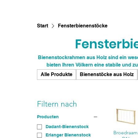
Start
Fensterbienenstöcke
Fensterbi
Bienenstockrahmen aus Holz sind ein wese
bieten Ihren Völkern eine stabile und
hochwertigem, nachhaltigem Holz unterstüt
Alle Produkte
Bienenstöcke aus Holz
robuste Konstruktion sorgt für eine
Belüftungslöcher eine optimale Luftzirkulation fördern. Mit Bienens
investieren Sie in die Gesundheit und Prod
erfolgrei
Filtern nach
Producten
Dadant-Bienenstock
Broedraam
Erlanger Bienenstock