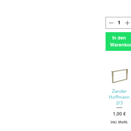
In den
Warenko
Zander
Hoffmann
2/3
Preis
1,00 €
inkl. MwSt.