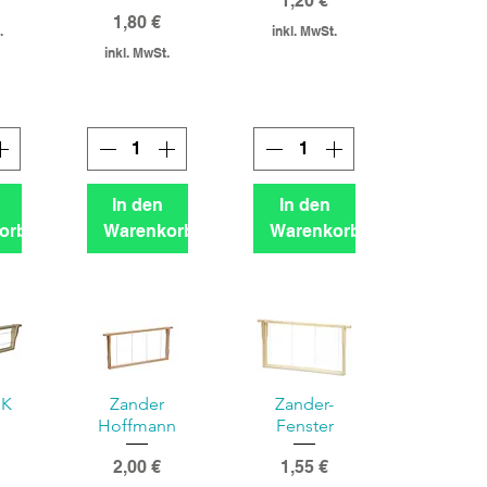
1,20 €
Preis
1,80 €
.
inkl. MwSt.
inkl. MwSt.
In den
In den
orb
Warenkorb
Warenkorb
HK
Zander
Zander-
Hoffmann
Fenster
Preis
Preis
2,00 €
1,55 €