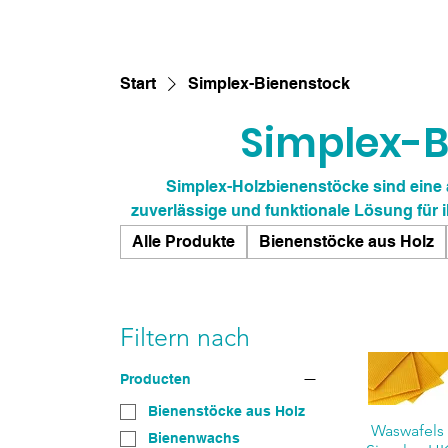
Start
Simplex-Bienenstock
Simplex-B
Simplex-Holzbienenstöcke sind eine 
zuverlässige und funktionale Lösung für 
nach dem traditionellen Simplex-Standard 
Alle Produkte
Bienenstöcke aus Holz
die Unterbringung von Bienen und optim
hochwertigem, nachhaltigem Holz bieten 
sichere Umgebung, in der sie ged
Filtern nach
Producten
Bienenstöcke aus Holz
Waswafels
Bienenwachs