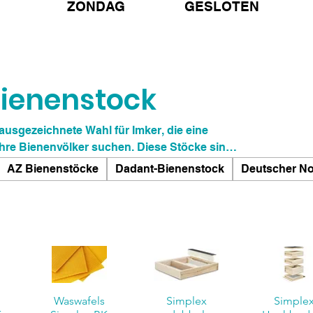
ZONDAG GESLOTEN
ienenstock
ausgezeichnete Wahl für Imker, die eine
ihre Bienenvölker suchen. Diese Stöcke sind
konstruiert und eignen sich daher perfekt für
AZ Bienenstöcke
Dadant-Bienenstock
Deutscher N
ieren deren Produktivität. Hergestellt aus
diese Stöcke Ihren Bienen eine robuste und
eihen und Honig produzieren können.
Waswafels
Simplex
Simple