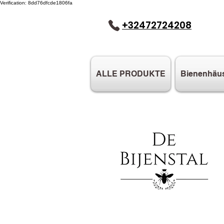
Verification: 8dd76dfcde1806fa
+32472724208
ALLE PRODUKTE
Bienenhäu