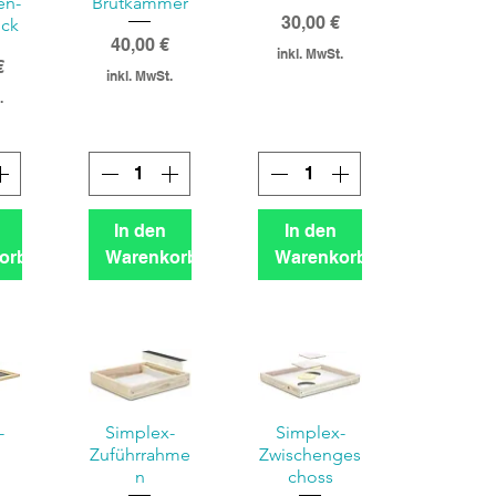
en-
Brutkammer
Preis
30,00 €
ock
Preis
40,00 €
inkl. MwSt.
€
inkl. MwSt.
.
In den
In den
orb
Warenkorb
Warenkorb
-
Simplex-
Simplex-
Zuführrahme
Zwischenges
n
choss