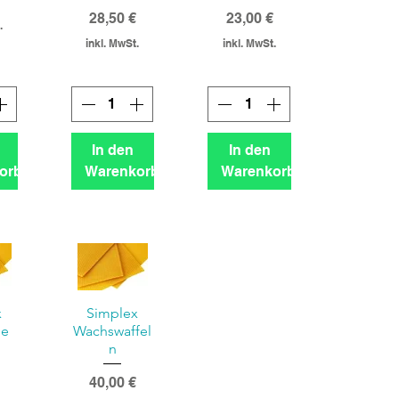
Preis
Preis
28,50 €
23,00 €
.
inkl. MwSt.
inkl. MwSt.
In den
In den
orb
Warenkorb
Warenkorb
x
Simplex
he
Wachswaffel
n
Preis
40,00 €