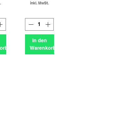
.
inkl. MwSt.
In den
orb
Warenkorb