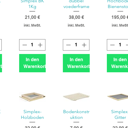
K
Simplex BK
dubbel
Hochbod
1Kg
voederframe
Bienenst
Preis
Preis
Preis
21,00 €
38,00 €
195,00 
inkl. MwSt.
inkl. MwSt.
inkl. MwSt
In den
In den
In den
rb
Warenkorb
Warenkorb
Warenk
K
Simplex-
Bodenkonstr
Simplex
Holzboden
uktion
Gitter
Preis
Preis
Preis