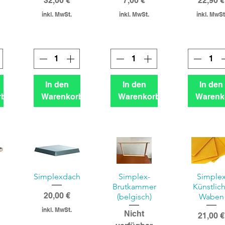
32,00 €
7,00 €
22,90 €
inkl. MwSt.
inkl. MwSt.
inkl. MwSt
In den
In den
In den
rb
Warenkorb
Warenkorb
Warenk
Simplexdach
Simplex-
Simple
l
Brutkammer
Künstlic
Preis
20,00 €
(belgisch)
Waben
inkl. MwSt.
Nicht
Preis
21,00 €