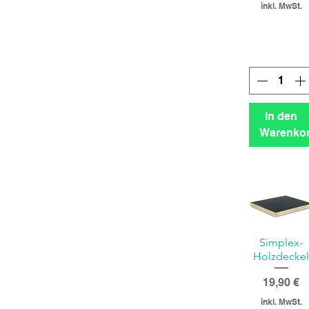
inkl. MwSt.
In den
Warenko
Simplex-
Holzdecke
Preis
19,90 €
inkl. MwSt.