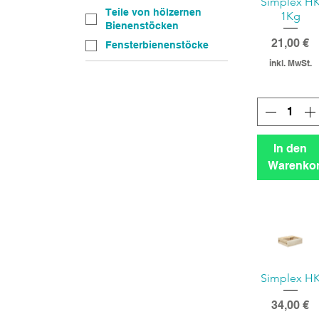
Simplex H
Teile von hölzernen
1Kg
Bienenstöcken
Preis
21,00 €
Fensterbienenstöcke
inkl. MwSt.
In den
Warenko
Simplex H
Preis
34,00 €