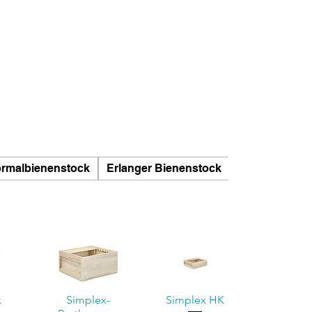
ormalbienenstock
Erlanger Bienenstock
Normaler Bie
x
Simplex-
Simplex HK