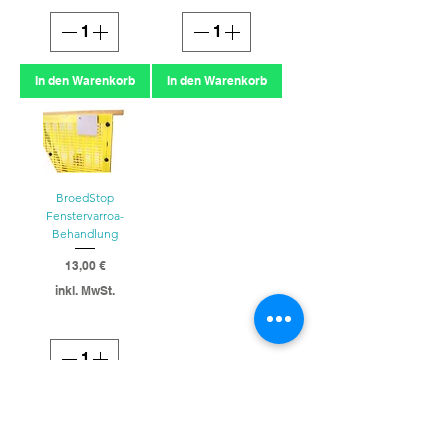
In den Warenkorb
In den Warenkorb
BroedStop
Fenstervarroa-
Behandlung
Preis
13,00 €
inkl. MwSt.
In den Warenkorb