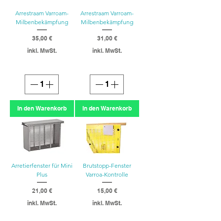
Arrestraam Varroam-
Arrestraam Varroam-
Milbenbekämpfung
Milbenbekämpfung
Preis
Preis
35,00 €
31,00 €
inkl. MwSt.
inkl. MwSt.
In den Warenkorb
In den Warenkorb
Arretierfenster für Mini
Brutstopp-Fenster
Plus
Varroa-Kontrolle
Preis
Preis
21,00 €
15,00 €
inkl. MwSt.
inkl. MwSt.