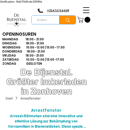
Verification: 8dd76dfcde1806fa
+32472724208
OPENINGSUREN
MAANDAG 18:00 - 21:00
DINSDAG 18:00 - 21:00
WOENSDAG 10:00 - 12:00 / 13:00 - 17:00
DONDERDAG 18:00 - 21:00
VRIJDAG 18:00 - 21:00
ZATERDAG 10:00 - 12:00 / 13:00 -17:00
ZONDAG GESLOTEN
De Bijenstal.
Größter Imkerladen
in Zonhoven
Start
Arrestfenster
Arrestfenster
Arresst-Rähmchen sind eine innovative und
effektive Lösung zur Bekämpfung von
Varroamilben in Bienenstöcken. Diese speziell