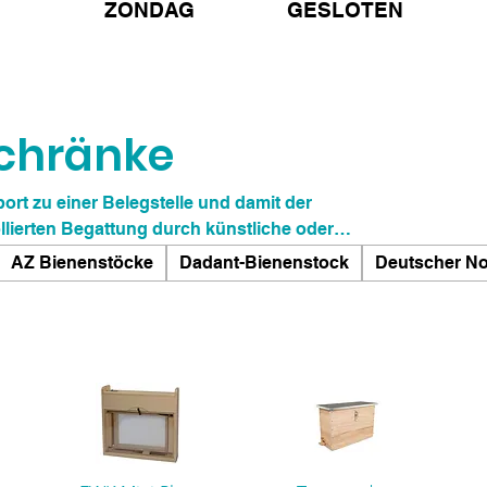
ZONDAG GESLOTEN
chränke
rt zu einer Belegstelle und damit der
ierten Begattung durch künstliche oder
AZ Bienenstöcke
Dadant-Bienenstock
Deutscher N
itter gesiebt und in einen Begattungskasten
te) gesetzt. Die Begattungskästen müssen
tter versorgt werden.