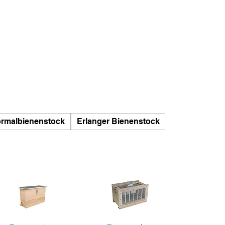
ormalbienenstock
Erlanger Bienenstock
Normaler Bie