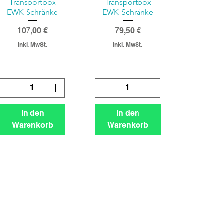
Transportbox
Transportbox
EWK-Schränke
EWK-Schränke
Preis
Preis
107,00 €
79,50 €
inkl. MwSt.
inkl. MwSt.
In den
In den
Warenkorb
Warenkorb