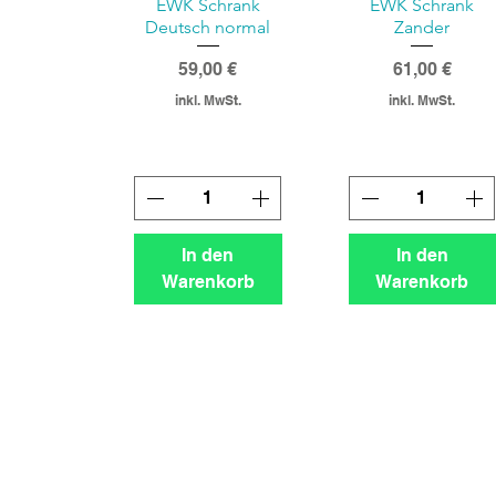
EWK Schrank
EWK Schrank
Deutsch normal
Zander
Preis
Preis
59,00 €
61,00 €
inkl. MwSt.
inkl. MwSt.
In den
In den
Warenkorb
Warenkorb