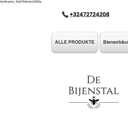
Verification: 8dd76dfcde1806fa
+32472724208
ALLE PRODUKTE
Bienenhäu