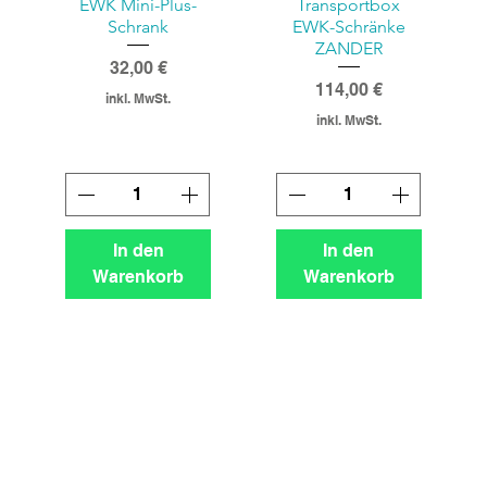
EWK Mini-Plus-
Transportbox
Schrank
EWK-Schränke
ZANDER
Preis
32,00 €
Preis
114,00 €
inkl. MwSt.
inkl. MwSt.
In den
In den
Warenkorb
Warenkorb