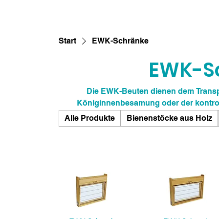
Start
EWK-Schränke
EWK-S
Die EWK-Beuten dienen dem Transpo
Königinnenbesamung oder der kontroll
natürliche Besamung an einer Belegstelle. Hierzu werden die Königinnen zusammen mit
Alle Produkte
Bienenstöcke aus Holz
ca. 1.000 Jungbienen durch ein Absperrg
(EWK, Einwabenbeute oder Mehrwabenbeu
mit ausreichend Fu