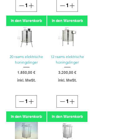
In den Warenkorb
In den Warenkorb
20 raams elektrische
12 raams elektrische
honingslinger
honingslinger
Preis
Preis
1.850,00 €
3.200,00 €
inkl. MwSt.
inkl. MwSt.
In den Warenkorb
In den Warenkorb