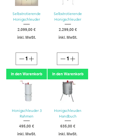
Selbstrotierende
Selbstrotierende
Honigschleuder
Honigschleuder
Preis
Preis
2.099,00 €
2.299,00 €
inkl. MwSt.
inkl. MwSt.
In den Warenkorb
In den Warenkorb
Honigschleuder 3
Honigschleuder-
Rahmen
Handbuch
Preis
Preis
495,00 €
635,00 €
inkl. MwSt.
inkl. MwSt.