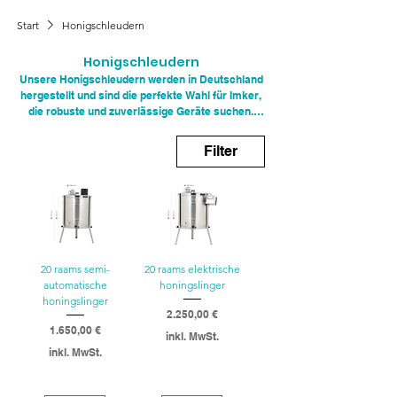
Start
Honigschleudern
Honigschleudern
Unsere Honigschleudern werden in Deutschland
hergestellt und sind die perfekte Wahl für Imker,
die robuste und zuverlässige Geräte suchen.
Gefertigt aus langlebigem Edelstahl sind diese
Schleudern auf jahrelange Haltbarkeit ausgelegt,
Filter
selbst unter anspruchsvollsten Bedingungen.
Ihre hochwertige Konstruktion garantiert nicht
nur Langlebigkeit, sondern auch hervorragende
Hygiene, die für die Erhaltung der Honigqualität
entscheidend ist. Mit unseren Honigschleudern
können Sie sicher arbeiten und sich über eine
effiziente Honiggewinnung freuen.
20 raams semi-
20 raams elektrische
automatische
honingslinger
honingslinger
Preis
2.250,00 €
Preis
1.650,00 €
inkl. MwSt.
inkl. MwSt.