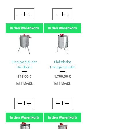
In den Warenkorb
In den Warenkorb
Honigschleuder-
Elektrische
Handbuch
Honigschleuder
Preis
Preis
645,00 €
1.700,00 €
inkl. MwSt.
inkl. MwSt.
In den Warenkorb
In den Warenkorb