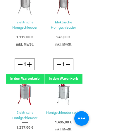
Elektrische
Elektrische
Honigschleuder
Honigschleuder
Preis
Preis
1.119,00 €
945,00 €
inkl. MwSt.
inkl. MwSt.
In den Warenkorb
In den Warenkorb
Elektrische
Honigschleuder radial
Honigschleuder
Preis
1.435,00 €
Preis
1.237,00 €
inkl. MwSt.