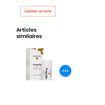
Laisser un avis
Articles
similaires
Propolis Lippenbalsem
Honingpotjes Deep Twist