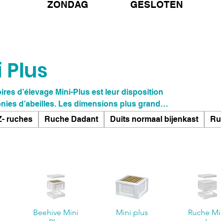
ZONDAG GESLOTEN
 Plus
res d’élevage Mini-Plus est leur disposition
 dimensions plus grandes
s compartiments, ce qui facilite grandement
- ruches
Ruche Dadant
Duits normaal bijenkast
Ru
ntrôles nécessaires. Cela contribue à
lles, car vous pouvez réagir plus rapidement à
gement de comportement.
Beehive Mini
Mini plus
Ruche Mi