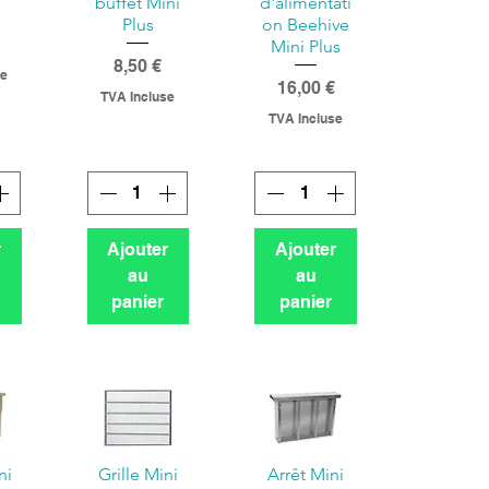
buffet Mini
d'alimentati
Plus
on Beehive
Mini Plus
Prix
8,50 €
se
Prix
16,00 €
TVA Incluse
TVA Incluse
r
Ajouter
Ajouter
au
au
panier
panier
ni
Grille Mini
Arrêt Mini