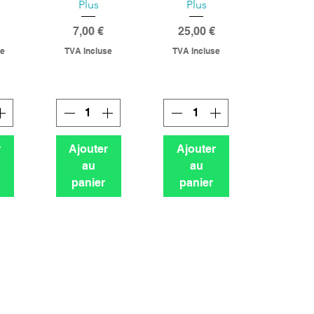
Plus
Plus
Prix
Prix
7,00 €
25,00 €
se
TVA Incluse
TVA Incluse
r
Ajouter
Ajouter
au
au
panier
panier