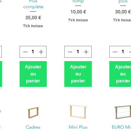
e
Plus
romp
plus
complète
Prix
Prix
10,00 €
30,00 €
Prix
35,00 €
TVA Incluse
TVA Inclu
TVA Incluse
Ajouter
Ajouter
Ajoute
au
au
au
panier
panier
panier
i
Cadres
Mini Plus
EURO Mi