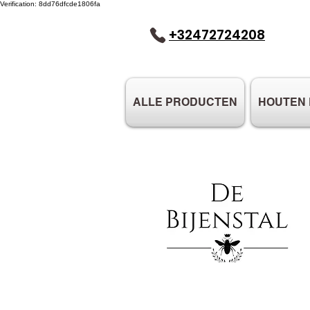
Verification: 8dd76dfcde1806fa
+32472724208
ALLE PRODUCTEN
HOUTEN 