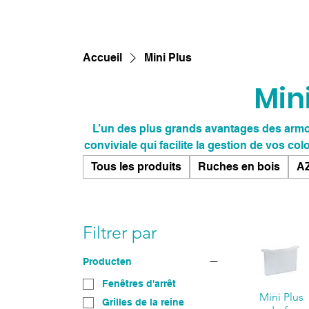
Accueil
Mini Plus
Mini
L’un des plus grands avantages des armoi
conviviale qui facilite la gestion de vos colonies d’abeilles. Les
permettent un accès facile aux différent
Tous les produits
Ruches en bois
AZ
l'observation de vos abeilles et la réalisation des co
une meilleure santé de votre colonie d’abei
tout problème ou chan
Filtrer par
Producten
Fenêtres d'arrêt
Mini Plus
Grilles de la reine