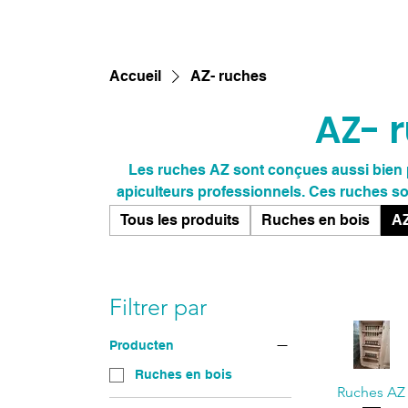
Accueil
AZ- ruches
AZ- 
Les ruches AZ sont conçues aussi bien 
apiculteurs professionnels. Ces ruches sont constituées de trois niveaux, chacun doté
de 10 cadres Langstroth standards, et so
Tous les produits
Ruches en bois
AZ
favorisent une colonie d’abeilles florissa
fabriquées en bois durable, ce qui off
abeilles. La disposition optimale permet au
de leurs abeilles. Pour plus d'informations 
Filtrer par
Producten
Ruches en bois
Ruches AZ