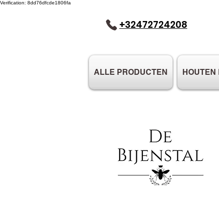
Verification: 8dd76dfcde1806fa
+32472724208
ALLE PRODUCTEN
HOUTEN 