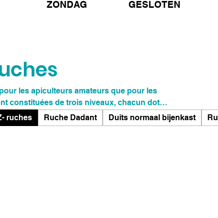
ZONDAG GESLOTEN
ruches
pour les apiculteurs amateurs que pour les
nt équipées de grilles à reine en métal. Ils
- ruches
Ruche Dadant
Duits normaal bijenkast
Ru
nte et facilitent l’entretien. Les boîtes sont
re un environnement sûr et confortable aux
x apiculteurs de surveiller facilement la santé
et de produits, veuillez visiter notre site Web.