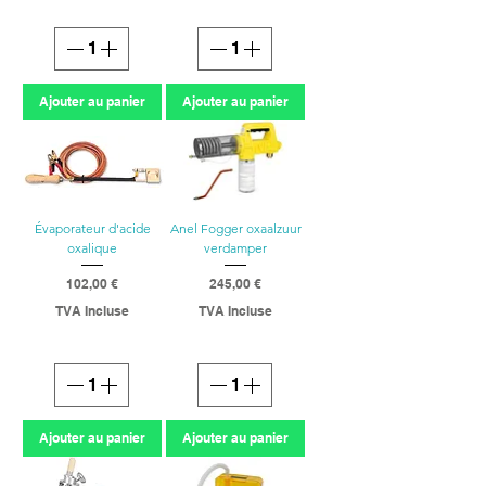
Ajouter au panier
Ajouter au panier
Évaporateur d'acide
Anel Fogger oxaalzuur
oxalique
verdamper
Prix
Prix
102,00 €
245,00 €
TVA Incluse
TVA Incluse
Ajouter au panier
Ajouter au panier