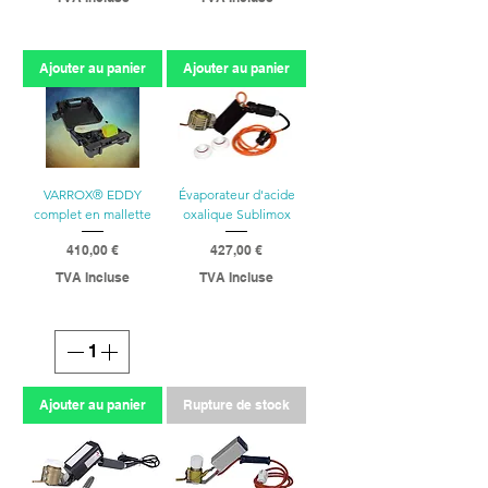
Ajouter au panier
Ajouter au panier
VARROX® EDDY
Évaporateur d'acide
complet en mallette
oxalique Sublimox
Prix
Prix
410,00 €
427,00 €
TVA Incluse
TVA Incluse
Ajouter au panier
Rupture de stock