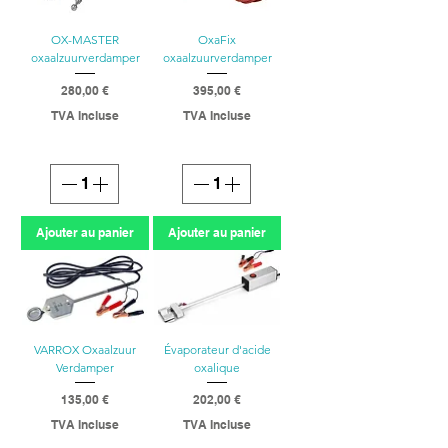
OX-MASTER
OxaFix
oxaalzuurverdamper
oxaalzuurverdamper
Prix
Prix
280,00 €
395,00 €
TVA Incluse
TVA Incluse
Ajouter au panier
Ajouter au panier
VARROX Oxaalzuur
Évaporateur d'acide
Verdamper
oxalique
Prix
Prix
135,00 €
202,00 €
TVA Incluse
TVA Incluse