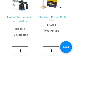
Évaporateur en acier
Nébuliseur RuBee® Ox
inoxydable
Prix
87,00 €
Prix
131,00 €
TVA Incluse
TVA Incluse
Ajouter au panier
Ajouter au panier
VARROX® EDDY Batterij
Prix
125,00 €
TVA Incluse