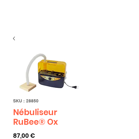
Limbourg
SKU : 28850
Nébuliseur
RuBee® Ox
Prix
87,00 €