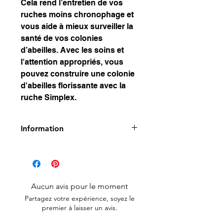
Cela rend l’entretien de vos
ruches moins chronophage et
vous aide à mieux surveiller la
santé de vos colonies
d’abeilles. Avec les soins et
l'attention appropriés, vous
pouvez construire une colonie
d'abeilles florissante avec la
ruche Simplex.
Information
Armoire en bois Simplex avec
plancher haut avec bandes
d'espacement
composé de:
Aucun avis pour le moment
un plancher surélevé avec grille
Partagez votre expérience, soyez le
de ventilation et de varroa, un
premier à laisser un avis.
nez d'approche fixe, une cale
rotative et une glissière de sol