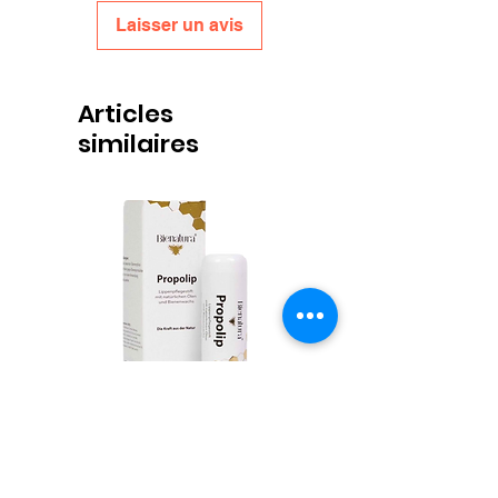
Laisser un avis
Articles
similaires
Propolis Lippenbalsem
Honingpotjes Deep Twist