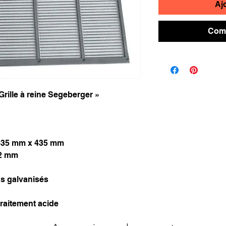
Aj
Comm
Grille à reine Segeberger »
 435 mm x 435 mm
,2 mm
ds galvanisés
traitement acide