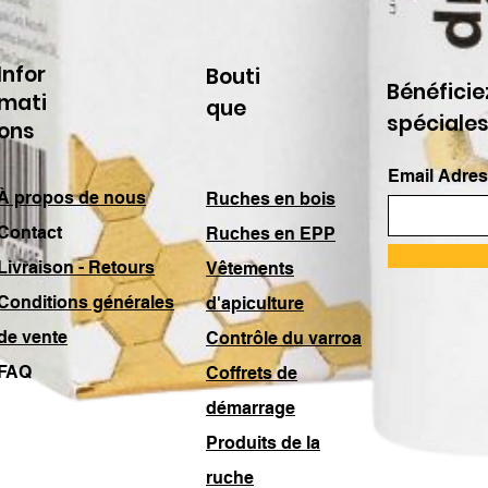
Infor
Bouti
Bénéficie
mati
que
spéciale
ons
Email Adres
À propos de nous
Ruches en bois
Contact
Ruches en EPP
Livraison - Retours
Vêtements
Conditions générales
d'apiculture
de vente
Contrôle du varroa
FAQ
Coffrets de
démarrage
Produits de la
ruche