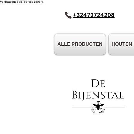
Verification: 8dd76dfcde1806fa
+32472724208
ALLE PRODUCTEN
HOUTEN 