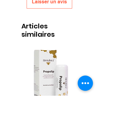
Laisser un avis
Articles
similaires
Propolis Lippenbalsem
Honingpotjes Deep Twist
Prix
6,00 €