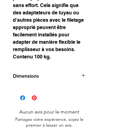
sans effort. Cela signifie que
des adaptateurs de tuyau ou
d'autres pièces avec le filetage
approprié peuvent être
facilement installés pour
adapter de manière flexible le
remplisseur à vos besoins.
Contenu 100 kg.
Dimensions
Hauteur : environ 68 cm
Diamètre intérieur : environ 38
cm
avec 2 poignées tombantes
Aucun avis pour le moment
Couvercle de support avec
Partagez votre expérience, soyez le
joint
premier à laisser un avis.
Valve à pression à visser de 1
1/2 pouce