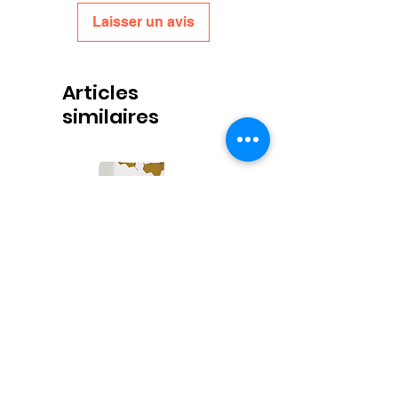
Laisser un avis
Articles
similaires
Propolis Lippenbalsem
Honingpotjes Deep Twist