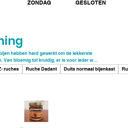
ZONDAG GESLOTEN
ning
 bijen hebben hard gewerkt om de lekkerste
 Van bloemig tot kruidig, er is voor ieder wat
p onze site voor alle varianten.
- ruches
Ruche Dadant
Duits normaal bijenkast
Ru