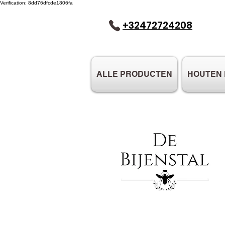
Verification: 8dd76dfcde1806fa
+32472724208
ALLE PRODUCTEN
HOUTEN 