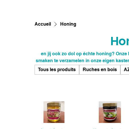
Accueil
Honing
Ho
en jij ook zo dol op échte honing? Onze
smaken te verzamelen in onze eigen kasten.
wils. Neem snel een kijkje o
Tous les produits
Ruches en bois
AZ