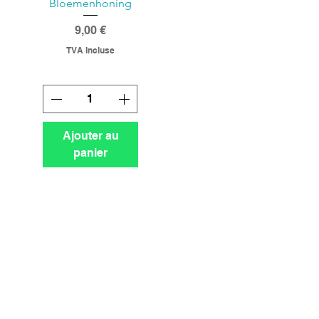
Bloemenhoning
Prix
9,00 €
TVA Incluse
Ajouter au
panier