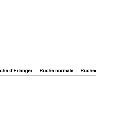
che d'Erlanger
Ruche normale
Ruches Segeberger