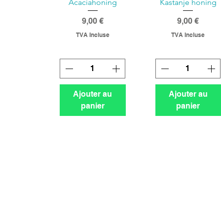
Acaciahoning
Kastanje honing
Prix
Prix
9,00 €
9,00 €
TVA Incluse
TVA Incluse
Ajouter au
Ajouter au
panier
panier