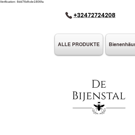
Verification: 8dd76dfcde1806fa
+32472724208
ALLE PRODUKTE
Bienenhäu