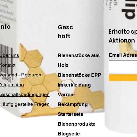
Info
Gesc
Erhalte s
häft
Aktionen
Über uns
Email Adres
Bienenstöcke aus
Kontakt
Holz
Versand - Retouren
Bienenstöcke EPP
Allgemeine
Imkerkleidung
Geschäftsbedingungen
Varroa-
Häufig gestellte Fragen
Bekämpfung
Startersets
Bienenprodukte
Blogseite