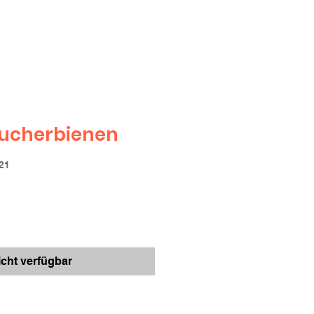
äucherbienen
21
icht verfügbar