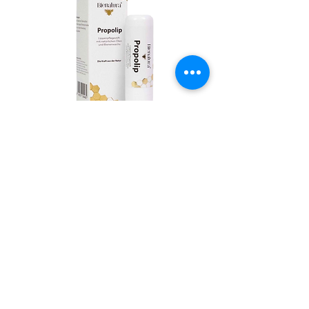
Propolis Lippenbalsem
Honingpotjes Deep Twist
Preis
6,00 €
inkl. MwSt.
Info
Unser Imkerei-
Shop
Über uns
Senator A. Jeurissenlaan 1156
Kontakt
3520 Zonhoven
debijenstalwinkel@gmail.com
Versand - Retouren