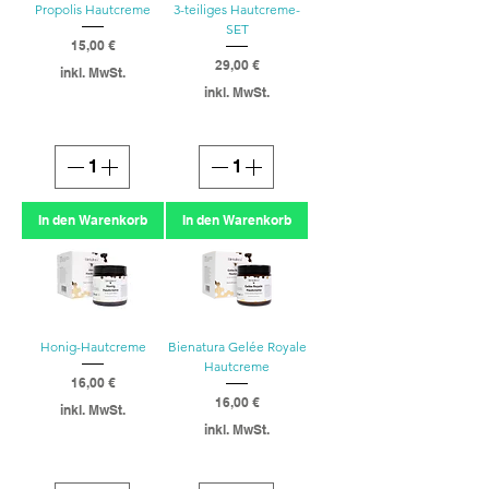
Propolis Hautcreme
3-teiliges Hautcreme-
SET
Preis
15,00 €
Preis
29,00 €
inkl. MwSt.
inkl. MwSt.
In den Warenkorb
In den Warenkorb
Honig-Hautcreme
Bienatura Gelée Royale
Hautcreme
Preis
16,00 €
Preis
16,00 €
inkl. MwSt.
inkl. MwSt.