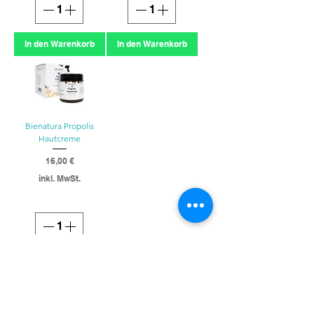
In den Warenkorb
In den Warenkorb
Bienatura Propolis
Hautcreme
Preis
16,00 €
inkl. MwSt.
In den Warenkorb
Info
Unser Imkerei-