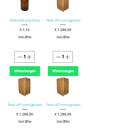
Amberkleurig flesje
Twist-off honingpotjes
Prijs
Prijs
€ 1,10
€ 1.286,00
incl.Btw
incl.Btw
Winkelwagen
Winkelwagen
Twist-off honingpotjes
Twist-off honingpotjes
Prijs
Prijs
€ 1.286,00
€ 1.286,00
incl.Btw
incl.Btw