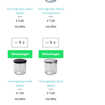
Honingpotjes plastic
Honingpotjes deksel
deksel
honingmotief
Prijs
Prijs
€ 5,60
€ 7,00
incl.Btw
incl.Btw
Winkelwagen
Winkelwagen
Honingpotjes zwart
Honingpotjes zilver
deksel
deksel
Prijs
Prijs
€ 7,00
€ 7,00
incl.Btw
incl.Btw