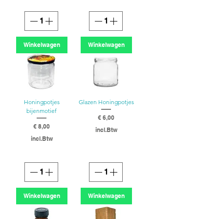
Winkelwagen
Winkelwagen
Honingpotjes
Glazen Honingpotjes
bijenmotief
Prijs
€ 6,00
Prijs
€ 8,00
incl.Btw
incl.Btw
Winkelwagen
Winkelwagen