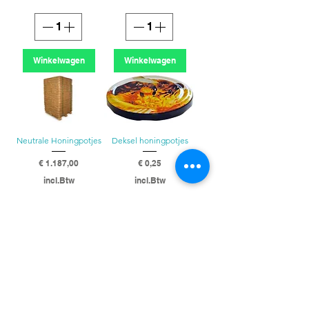
Winkelwagen
Winkelwagen
Neutrale Honingpotjes
Deksel honingpotjes
Prijs
Prijs
€ 1.187,00
€ 0,25
incl.Btw
incl.Btw
Winkelwagen
Winkelwagen