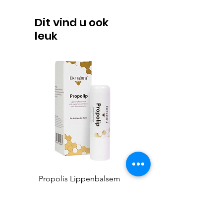
Dit vind u ook
leuk
Propolis Lippenbalsem
Honingpotjes Deep Twist
Prijs
€ 6,00
incl.Btw