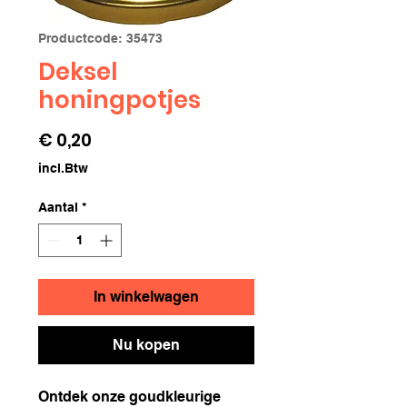
Productcode: 35473
Deksel
honingpotjes
Prijs
€ 0,20
incl.Btw
Aantal
*
In winkelwagen
Nu kopen
Ontdek onze goudkleurige