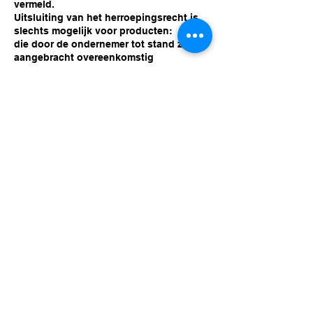
vermeld.
Uitsluiting van het herroepingsrecht is
slechts mogelijk voor producten:
die door de ondernemer tot stand zijn
aangebracht overeenkomstig
specificaties van de consument;
die duidelijk persoonlijk van aard zijn;
die door hun aard niet kunnen worden
teruggezonden;
die snel kunnen bederven of
verouderen;
waarvan de prijs gebonden is aan
schommelingen op de financiële markt
waarop de ondernemer geen invloed
heeft;
voor losse kranten en tijdschriften;
voor audio- en video-opnamen en
computersoftware waarvan de
consument de verzegeling heeft
verbroken;
voor hygiënische producten waarvan
de consument de verzegeling heeft
verbroken.