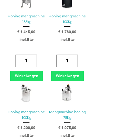
Honing mengmachine
Honing mengmachine
185kg
100Kg
Prijs
Prijs
€ 1.415,00
€ 1.780,00
incl.Btw
incl.Btw
Winkelwagen
Winkelwagen
Honing mengmachine
Mengmachine honing
100Kg
75Kg
Prijs
Prijs
€ 1.200,00
€ 1.075,00
incl.Btw
incl.Btw