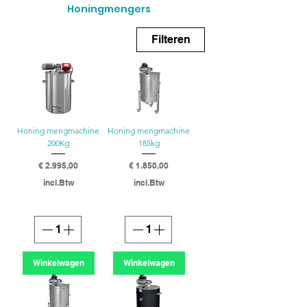
Honingmengers
Filteren
Honing mengmachine
Honing mengmachine
200Kg
185kg
Prijs
Prijs
€ 2.995,00
€ 1.850,00
incl.Btw
incl.Btw
Winkelwagen
Winkelwagen