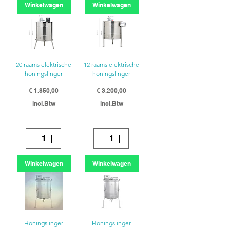
Winkelwagen
Winkelwagen
20 raams elektrische
12 raams elektrische
honingslinger
honingslinger
Prijs
Prijs
€ 1.850,00
€ 3.200,00
incl.Btw
incl.Btw
Winkelwagen
Winkelwagen
Honingslinger
Honingslinger