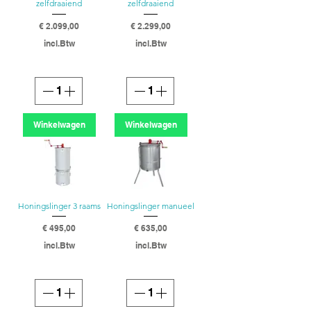
zelfdraaiend
zelfdraaiend
Prijs
Prijs
€ 2.099,00
€ 2.299,00
incl.Btw
incl.Btw
Winkelwagen
Winkelwagen
Honingslinger 3 raams
Honingslinger manueel
Prijs
Prijs
€ 495,00
€ 635,00
incl.Btw
incl.Btw