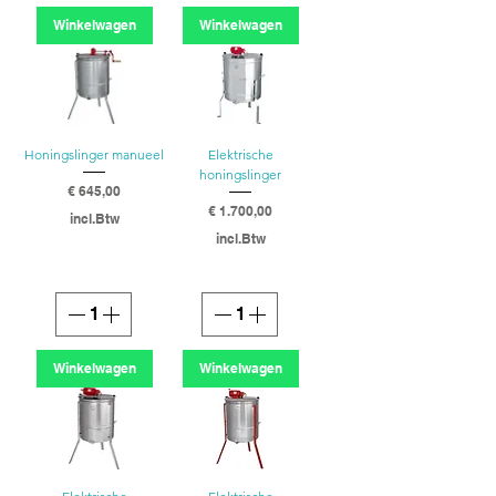
Winkelwagen
Winkelwagen
Honingslinger manueel
Elektrische
honingslinger
Prijs
€ 645,00
Prijs
€ 1.700,00
incl.Btw
incl.Btw
Winkelwagen
Winkelwagen