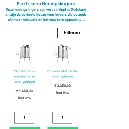
Elektrische Honingslingers
Onze honingslingers zijn vervaardigd in Duitsland
en zijn de perfecte keuze voor imkers die op zoek
zijn naar robuuste en betrouwbare apparatuur.
Gemaakt van sterk roestvrij staal (RVS), zijn
deze honingslingers ontworpen om jarenlang
Filteren
mee te gaan, zelfs onder de meest veeleisende
omstandigheden. De hoogwaardige constructie
garandeert niet alleen duurzaamheid, maar ook
een uitstekende hygiëne, wat cruciaal is voor het
behoud van de kwaliteit van uw honing. Met onze
honingslingers kunt u met vertrouwen aan de
slag en genieten van een efficiënte honing
20 raams semi-
20 raams elektrische
slingeren.
automatische
honingslinger
honingslinger
Prijs
€ 2.250,00
Prijs
€ 1.650,00
incl.Btw
incl.Btw