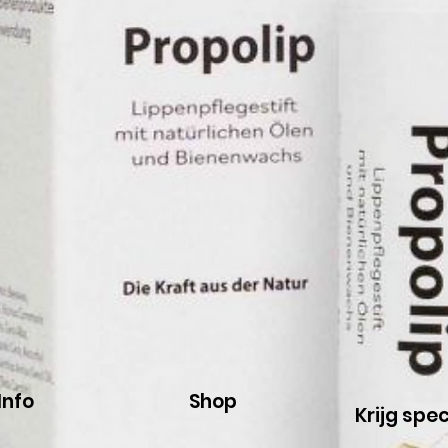
Info
Shop
Krijg spe