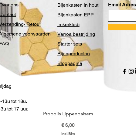
Over ons
Email Adres
Bijenkasten in hout
Contact
Bijenkasten EPP
Verzending- Retour
Imkerkledij
Algemene voorwaarden
Varroa bestrijding
FAQ
Starter sets
Bijenproducten
Blogpagina
ijdag
13u tot 18u.
u tot 17 uur.
Propolis Lippenbalsem
Prijs
€ 6,00
incl.Btw