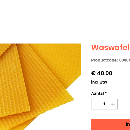
Waswafel
Productcode: 0000
Prijs
€ 40,00
incl.Btw
Aantal
*
I