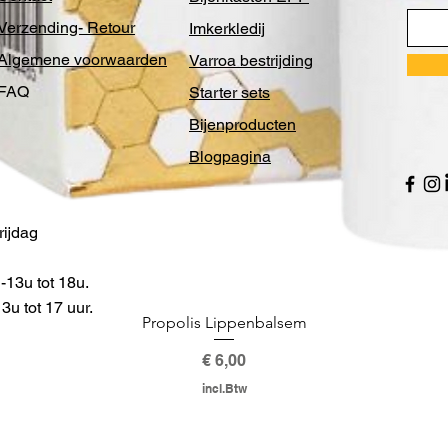
Verzending- Retour
Imkerkledij
Algemene voorwaarden
Varroa bestrijding
FAQ
Starter sets
Bijenproducten
Blogpagina
ijdag
13u tot 18u.
u tot 17 uur.
Propolis Lippenbalsem
Prijs
€ 6,00
incl.Btw