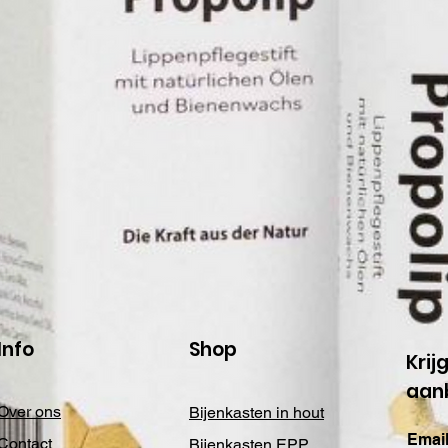
Info
Shop
Krij
aan
Over ons
Bijenkasten in hout
Email
Contact
Bijenkasten EPP