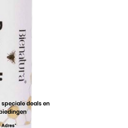
g speciale deals en
biedingen
 Adres*