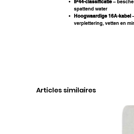
IP44-classificatie
– besche
spattend water
Hoogwaardige 16A-kabel
–
verplettering, vetten en mi
Articles similaires