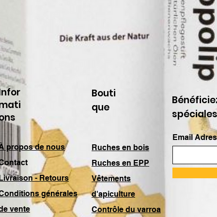
Infor
Bouti
Bénéficie
mati
que
spéciale
ons
Email Adres
À propos de nous
Ruches en bois
Contact
Ruches en EPP
Livraison - Retours
Vêtements
Conditions générales
d'apiculture
de vente
Contrôle du varroa