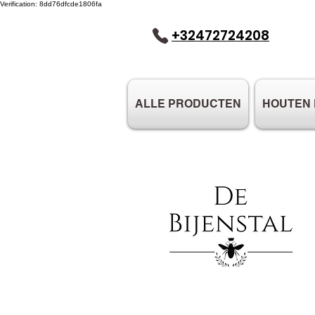
Verification: 8dd76dfcde1806fa
+32472724208
ALLE PRODUCTEN
HOUTEN 