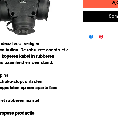
Aj
Comm
ideaal voor veilig en
en buiten
. De robuuste constructie
n
koperen kabel in rubberen
uurzaamheid en weerstand.
-pins
chuko-stopcontacten
angesloten op een aparte fase
et rubberen mantel
ropese productie