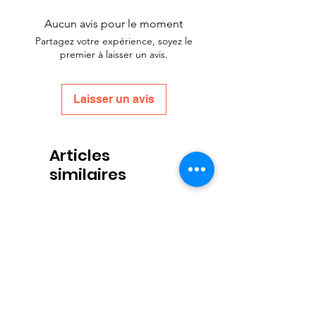
couvain dans le rayon à couvain
Aucun avis pour le moment
(couronne alimentaire).
Partagez votre expérience, soyez le
Idéal pour placer sur le dessus ou
premier à laisser un avis.
suspendre dans un cadre
directement sur le couvain, car
l'épaisseur de l'emballage
Laisser un avis
d'aliment n'est que d'environ 15
mm
Articles
similaires