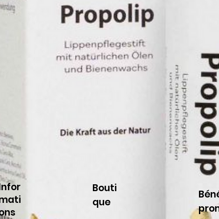
Infor
Bouti
Béné
mati
que
pro
ons