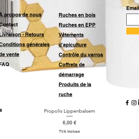
Email
À propos de nous
Ruches en bois
Contact
Ruches en EPP
Livraison - Retours
Vêtements
Conditions générales
d'apiculture
de vente
Contrôle du varroa
FAQ
Coffrets de
démarrage
Produits de la
ruche
s
Propolis Lippenbalsem
Prix
6,00 €
TVA Incluse