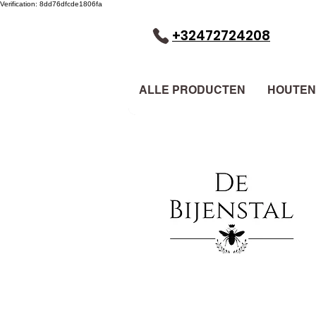
Verification: 8dd76dfcde1806fa
+32472724208
ALLE PRODUCTEN
HOUTEN