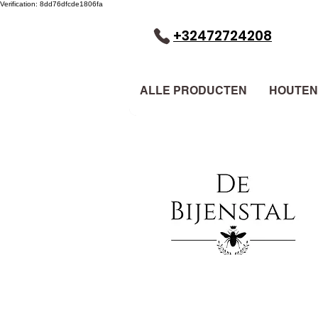
Verification: 8dd76dfcde1806fa
+32472724208
ALLE PRODUCTEN
HOUTEN