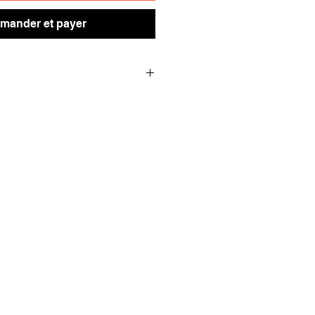
ander et payer
 produit « EWK Mini-Plus »
H) :
rieures : 292 mm x 62 mm x 265
sans peinture
glas
Mini Plus
ntrée en acier inoxydable
doublure et fentes d'aération