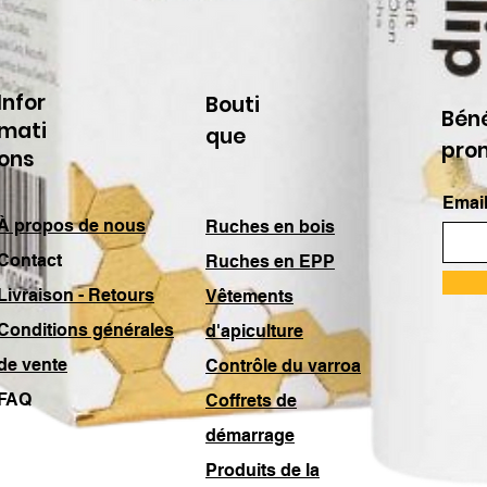
Infor
Bouti
Béné
mati
que
pro
ons
Email
À propos de nous
Ruches en bois
Contact
Ruches en EPP
Livraison - Retours
Vêtements
Conditions générales
d'apiculture
de vente
Contrôle du varroa
FAQ
Coffrets de
démarrage
Produits de la