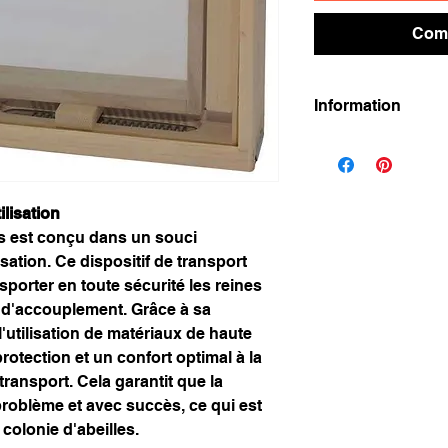
Comm
Information
Informations sur le
Dimensions (L x l x 
Dimensions exté
mm
ilisation
Matériel:
s est conçu dans un souci
Bois de tilleul, 
ilisation. Ce dispositif de transport
2 vitres en plexi
sporter en toute sécurité les reines
Accessoires
:
s d'accouplement. Grâce à sa
avec cadre Euro 
l'utilisation de matériaux de haute
Incl. Disque d'e
avec chambre de 
protection et un confort optimal à la
latérales
transport. Cela garantit que la
 problème et avec succès, ce qui est
 colonie d'abeilles.