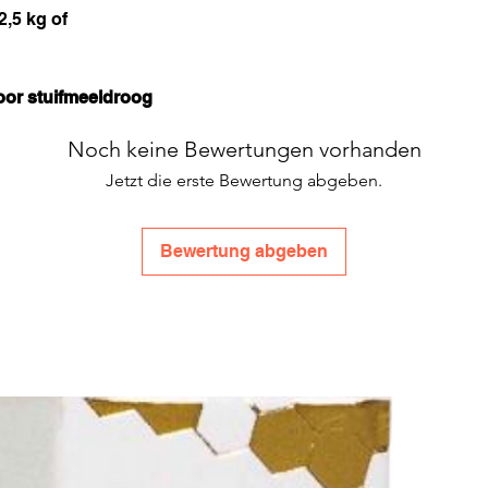
2,5 kg of
verwarmingskast
individueel aang
kan worden om e
bergen.
or stuifmeeldroog
Stabiele constru
roestvrij staal 
Noch keine Bewertungen vorhanden
met een magneti
Jetzt die erste Bewertung abgeben.
verwarmingskast
Eenvoudige temp
temperatuur kan
Bewertung abgeben
worden ingestel
verwarmingsoven
temperatuur van 
toepassingen in 
het smelten van 