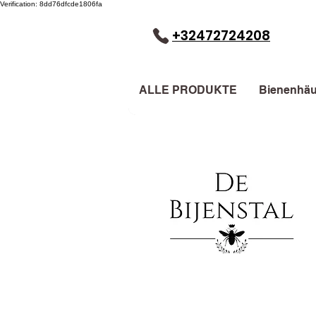
Verification: 8dd76dfcde1806fa
+32472724208
ALLE PRODUKTE
Bienenhäu