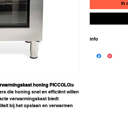
In
info
Kenmerken van de 
Verwarmingskast 
Efficiënte isolati
zijwanden van d
een laag energi
temperatuur van 
erwarmingskast honing PICCOLO
is
slechts 40-50 wa
rs die honing snel en efficiënt willen
Heteluchtventila
luchtventilator 
acte verwarmingskast biedt
efficiënt vlo
iliteit bij het opslaan en verwarmen
binnen ongeveer 
gemaakt, afhank
initiële consisten
Flexibel plankc