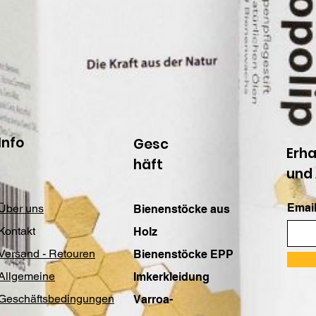
Info
Gesc
Erha
häft
und
Email
Über uns
Bienenstöcke aus
Kontakt
Holz
Versand - Retouren
Bienenstöcke EPP
Allgemeine
Imkerkleidung
Geschäftsbedingungen
Varroa-