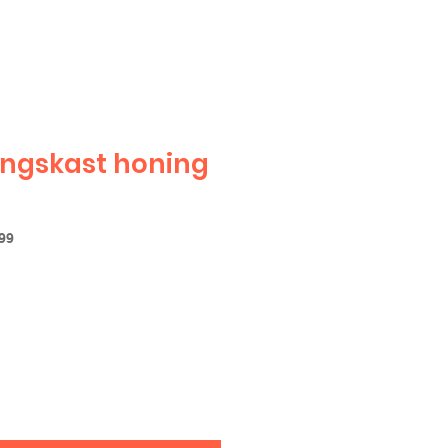
ngskast honing
99