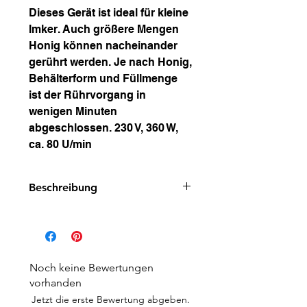
Dieses Gerät ist ideal für kleine
Imker. Auch größere Mengen
Honig können nacheinander
gerührt werden. Je nach Honig,
Behälterform und Füllmenge
ist der Rührvorgang in
wenigen Minuten
abgeschlossen. 230 V, 360 W,
ca. 80 U/min
Beschreibung
Jetzt neu mit Timern. Mit dem
Timer können Sie den Rührer in
verschiedenen Intervall- und
Zeitmodi betreiben. Lassen Sie
Noch keine Bewertungen
den Rührer niemals
vorhanden
unbeaufsichtigt laufen.
Jetzt die erste Bewertung abgeben.