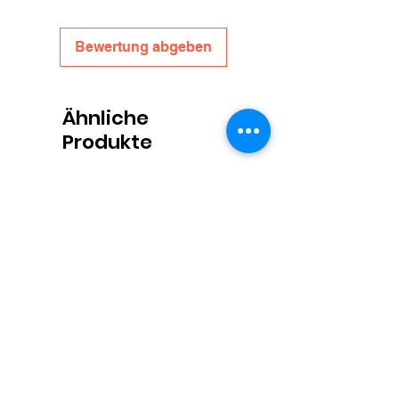
Bewertung abgeben
Ähnliche
Produkte
Propolis Lippenbalsem
Honingpotjes Deep Twist