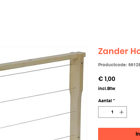
Zander H
Productcode: 6612
Prijs
€ 1,00
incl.Btw
Aantal
*
I