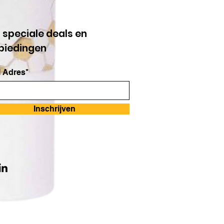
g speciale deals en
biedingen
 Adres*
Inschrijven