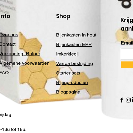
Info
Shop
Krij
aan
Over ons
Bijenkasten in hout
Email
Contact
Bijenkasten EPP
Verzending- Retour
Imkerkledij
Algemene voorwaarden
Varroa bestrijding
FAQ
Starter sets
Bijenproducten
Blogpagina
ijdag
13u tot 18u.