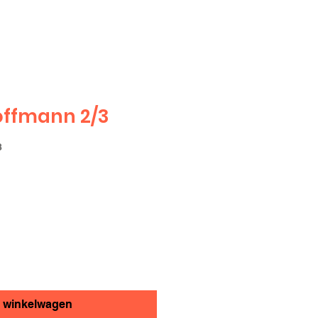
offmann 2/3
8
n winkelwagen