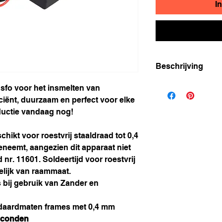
I
Beschrijving
Ingang: AC 220V
sfo voor het insmelten van
Uitgang: AC 9V
ciënt, duurzaam en perfect voor elke
ductie vandaag nog!
hikt voor roestvrij staaldraad tot 0,4
eneemt, aangezien dit apparaat niet
d nr. 11601. Soldeertijd voor roestvrij
elijk van raammaat.
s bij gebruik van Zander en
ndaardmaten frames met 0,4 mm
seconden