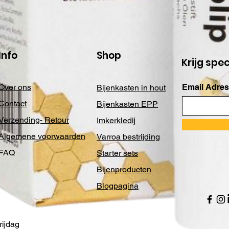
Info
Shop
Krijg spe
Over ons
Email Adres
Bijenkasten in hout
Contact
Bijenkasten EPP
Verzending- Retour
Imkerkledij
Algemene voorwaarden
Varroa bestrijding
FAQ
Starter sets
Bijenproducten
Blogpagina
ijdag