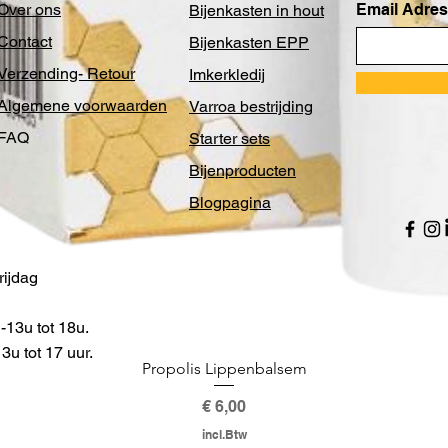
Over ons
Email Adres
Bijenkasten in hout
Contact
Bijenkasten EPP
Verzending- Retour
Imkerkledij
Algemene voorwaarden
Varroa bestrijding
FAQ
Starter sets
Bijenproducten
Blogpagina
ijdag
13u tot 18u.
u tot 17 uur.
Propolis Lippenbalsem
Prijs
€ 6,00
incl.Btw