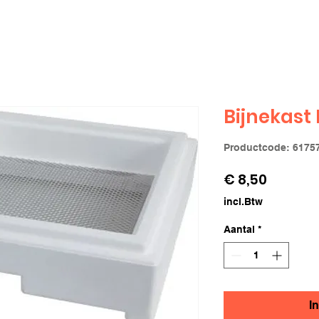
Bijnekast
Productcode: 6175
Prijs
€ 8,50
incl.Btw
Aantal
*
I