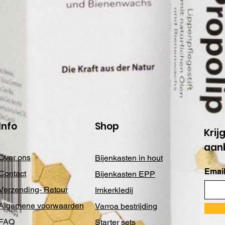
Info
Shop
Krij
aan
Over ons
Bijenkasten in hout
Email
Contact
Bijenkasten EPP
Verzending- Retour
Imkerkledij
Algemene voorwaarden
Varroa bestrijding
FAQ
Starter sets