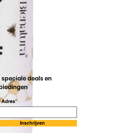
g speciale deals en
biedingen
 Adres*
Inschrijven