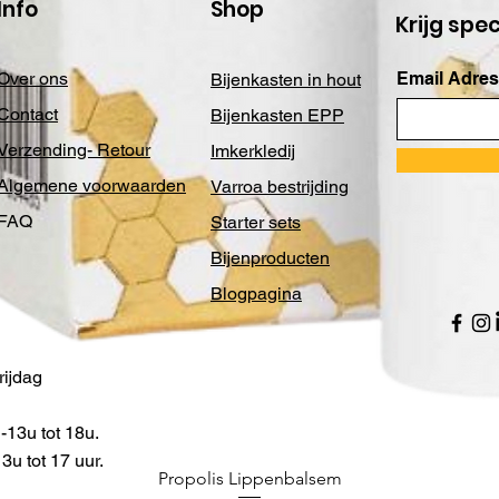
Info
Shop
Krijg spe
Over ons
Email Adres
Bijenkasten in hout
Contact
Bijenkasten EPP
Verzending- Retour
Imkerkledij
Algemene voorwaarden
Varroa bestrijding
FAQ
Starter sets
Bijenproducten
Blogpagina
ijdag
13u tot 18u.
u tot 17 uur.
Propolis Lippenbalsem