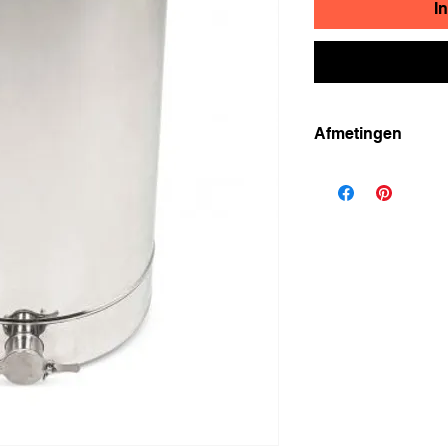
I
Afmetingen
Hoogte: ca. 95c
Binnendiameter:
incl. 2 drop-han
Steundeksel met
Losschroefbare 1