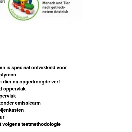
en is speciaal ontwikkeld voor
styreen.
n dier na opgedroogde verf
d oppervlak
pervlak
jzonder emissiearm
bijenkasten
uur
it volgens testmethodologie