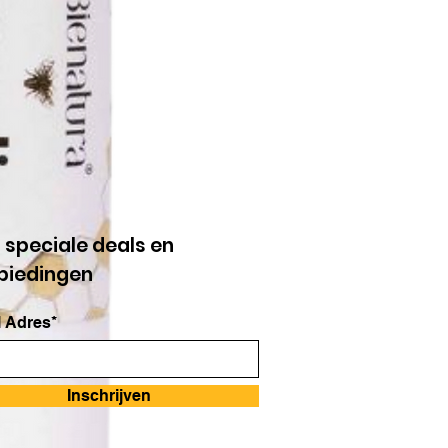
g speciale deals en
biedingen
 Adres*
Inschrijven