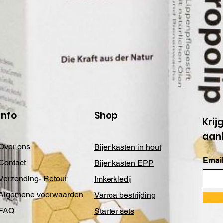
Info
Shop
Krij
aan
Over ons
Bijenkasten in hout
Email
Contact
Bijenkasten EPP
Verzending- Retour
Imkerkledij
Algemene voorwaarden
Varroa bestrijding
FAQ
Starter sets