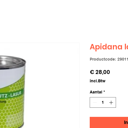
Apidana l
Productcode: 2901
Prijs
€ 28,00
incl.Btw
Aantal
*
I