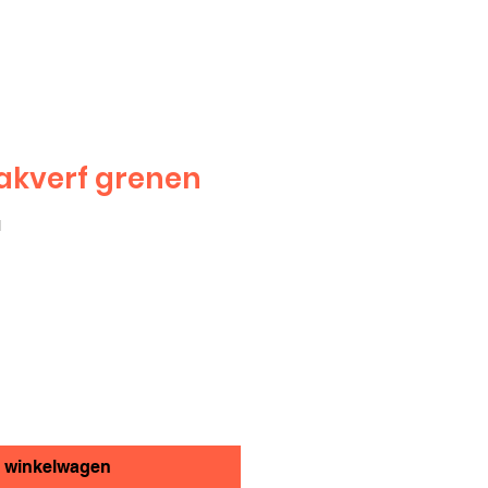
akverf grenen
1
n winkelwagen