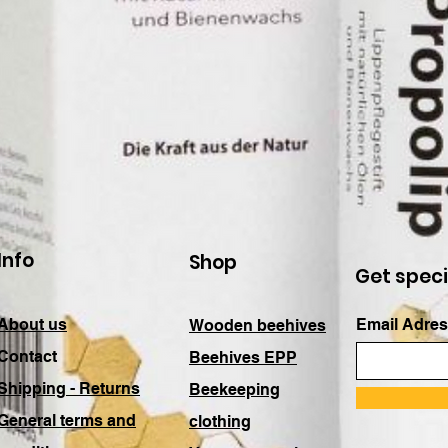
Info
Shop
Get speci
About us
Email Adres
Wooden beehives
Contact
Beehives EPP
Shipping - Returns
Beekeeping
General terms and
clothing