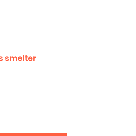
s smelter
e