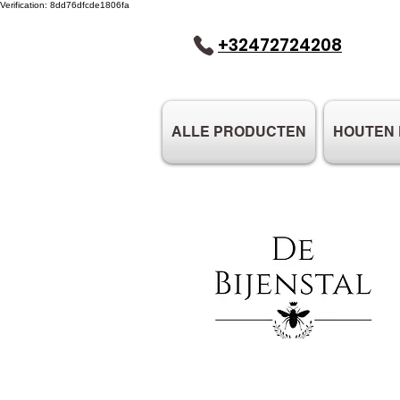
Verification: 8dd76dfcde1806fa
+32472724208
ALLE PRODUCTEN
HOUTEN 