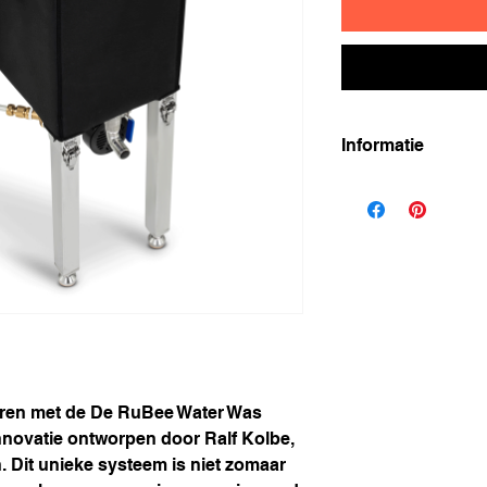
Informatie
Stroomaansluiti
vereist om het s
zo twee verwarmi
tegelijk te laten
hoogspanningsaa
De ervaring hee
dat
netspannings
Oostenrijk
. In z
elektricien te r
spanningsregela
eren met de De RuBee Water Was
Verwarmingsspir
nnovatie ontworpen door Ralf Kolbe,
worden losgesc
Vulvolume:
ca. 73
 Dit unieke systeem is niet zomaar
Pomp:
1 x pomp 