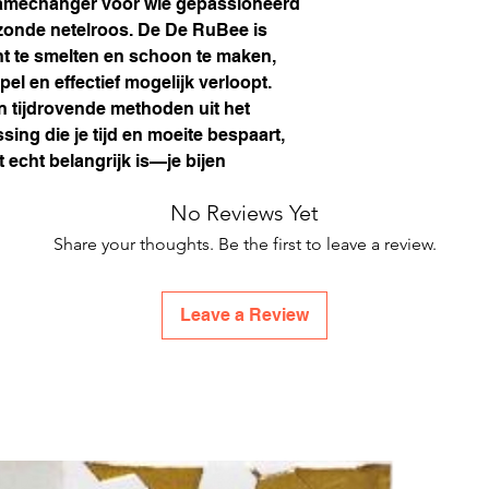
gamechanger voor wie gepassioneerd
pomp mag onder
zonde netelroos. De De RuBee is
droog worden ge
nt te smelten en schoon te maken,
maakt elke garan
l en effectief mogelijk verloopt.
Isolatiemantel:
I
n tijdrovende methoden uit het
efficiëntie en t
ing die je tijd en moeite bespaart,
Pruitmand (poma
inbegrepen.
t echt belangrijk is—je bijen
Hoogteverstelba
aanpassing van 
No Reviews Yet
Kogelkleppen:
5 
Share your thoughts. Be the first to leave a review.
(3/4").
Slangen:
Met een
eenvoudige bedi
Leave a Review
Thermostaat:
Inc
sluiten en de te
Externe afmeting
cm
Leeggewicht:
ca