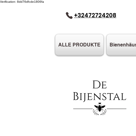
Verification: 8dd76dfcde1806fa
+32472724208
ALLE PRODUKTE
Bienenhäu