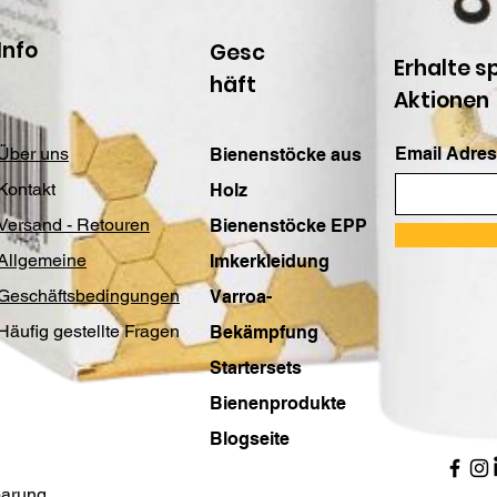
Info
Gesc
Erhalte s
häft
Aktionen
Über uns
Email Adres
Bienenstöcke aus
Kontakt
Holz
Versand - Retouren
Bienenstöcke EPP
Allgemeine
Imkerkleidung
Geschäftsbedingungen
Varroa-
Häufig gestellte Fragen
Bekämpfung
Startersets
Bienenprodukte
Blogseite
barung