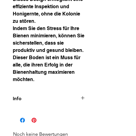
effiziente Inspektion und
Honigernte, ohne die Kolonie
zu stören.
Indem Sie den Stress für Ihre
Bienen minimieren, können Sie
sicherstellen, dass sie
produktiv und gesund bleiben.
Dieser Boden ist ein Muss für
alle, die ihren Erfolg in der
Bienenhaltung maximieren
möchten.
Info
Abmessungen (L x B x H):
Außenmaße: 444 mm x 444 mm
x 450 mm
Material:
Noch keine Bewertungen
Holzrahmen: extra leichtes