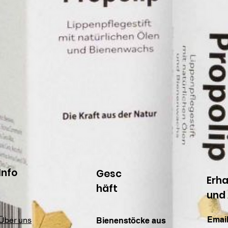
Info
Gesc
Erha
häft
und
Email
Über uns
Bienenstöcke aus