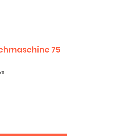
chmaschine 75
70
s