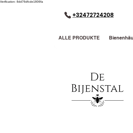
Verification: 8dd76dfcde1806fa
+32472724208
ALLE PRODUKTE
Bienenhäu