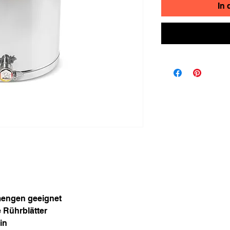
In
mengen geeignet
e Rührblätter
in