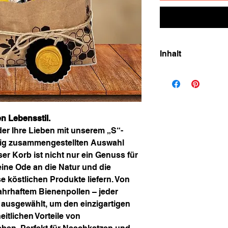
Inhalt
Set besteht aus:
Milch-Honig-Bo
Honig-Propolis
Honig-Gummibä
Lindesa Creme 
n Lebensstil.
Bienatura Bären
er Ihre Lieben mit unserem „S“-
Honigseife 100g
tig zusammengestellten Auswahl
er Korb ist nicht nur ein Genuss für
ne Ode an die Natur und die
se köstlichen Produkte liefern. Von
ahrhaftem Bienenpollen – jeder
 ausgewählt, um den einzigartigen
tlichen Vorteile von