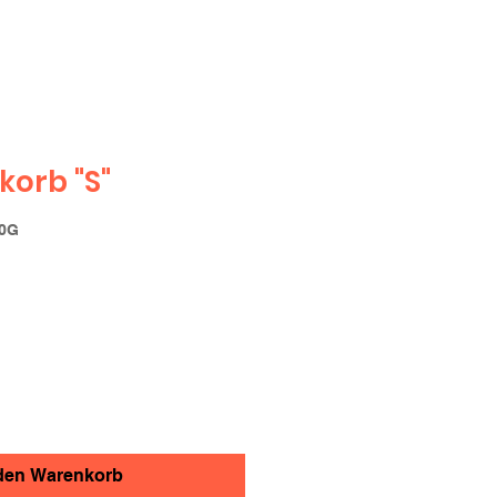
orb "S"
00G
 den Warenkorb