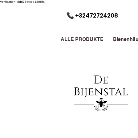
Verification: 8dd76dfcde1806fa
+32472724208
ALLE PRODUKTE
Bienenhäu