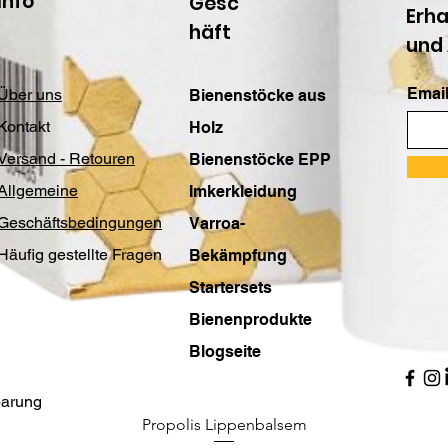
Info
Gesc
Erha
häft
und
Email
Über uns
Bienenstöcke aus
Kontakt
Holz
Versand - Retouren
Bienenstöcke EPP
Allgemeine
Imkerkleidung
Geschäftsbedingungen
Varroa-
Häufig gestellte Fragen
Bekämpfung
Startersets
Bienenprodukte
Blogseite
barung
Propolis Lippenbalsem