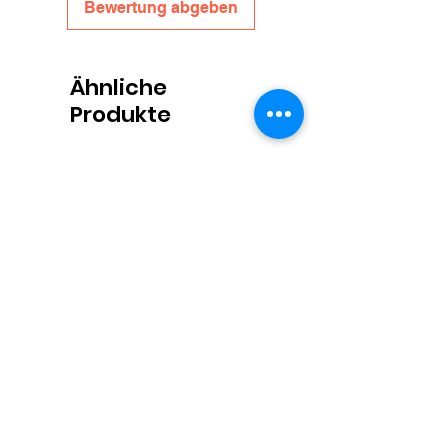
Bewertung abgeben
Ähnliche
Produkte
Propolis Lippenbalsem
Honingpotjes Deep Twist
Preis
6,00 €