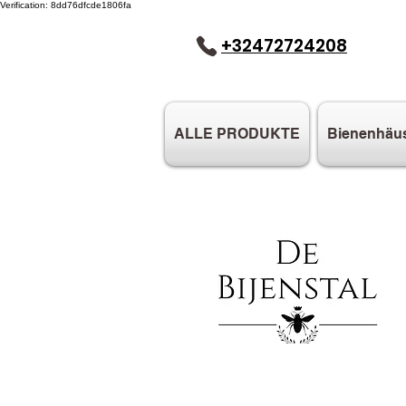
Verification: 8dd76dfcde1806fa
+32472724208
ALLE PRODUKTE
Bienenhäu