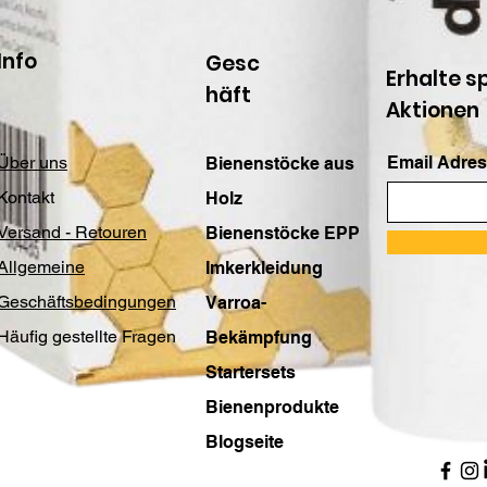
Info
Gesc
Erhalte s
häft
Aktionen
Über uns
Email Adres
Bienenstöcke aus
Kontakt
Holz
Versand - Retouren
Bienenstöcke EPP
Allgemeine
Imkerkleidung
Geschäftsbedingungen
Varroa-
Häufig gestellte Fragen
Bekämpfung
Startersets
Bienenprodukte
Blogseite