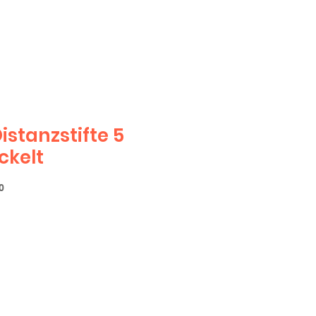
Distanzstifte 5
ckelt
0