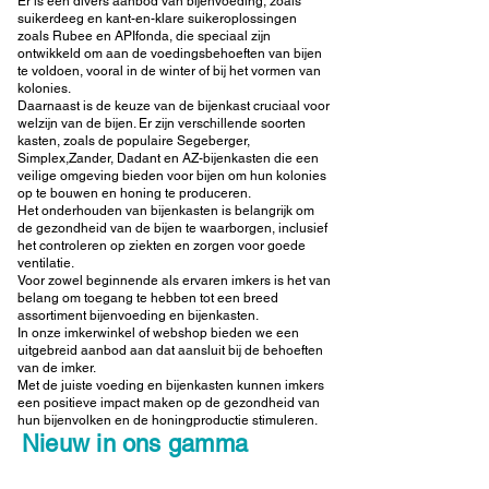
Er is een divers aanbod van bijenvoeding, zoals
suikerdeeg en kant-en-klare suikeroplossingen
zoals Rubee en APIfonda, die speciaal zijn
ontwikkeld om aan de voedingsbehoeften van bijen
te voldoen, vooral in de winter of bij het vormen van
kolonies.
Daarnaast is de keuze van de bijenkast cruciaal voor
welzijn van de bijen. Er zijn verschillende soorten
kasten, zoals de populaire
Segeberger
,
Simplex,Zander,
Dadant en AZ-bijenkasten die een
veilige omgeving bieden voor bijen om hun kolonies
op te bouwen en honing te produceren.
Het onderhouden van bijenkasten is belangrijk om
de gezondheid van de bijen te waarborgen, inclusief
het controleren op ziekten en zorgen voor goede
ventilatie.
Voor zowel beginnende als ervaren imkers is het van
belang om toegang te hebben tot een breed
assortiment bijenvoeding en bijenkasten.
In onze imkerwinkel of webshop bieden we een
uitgebreid aanbod aan dat aansluit bij de behoeften
van de imker.
Met de juiste voeding en bijenkasten kunnen imkers
een positieve impact maken op de gezondheid van
hun bijenvolken en de honingproductie stimuleren.
Nieuw in ons gamma