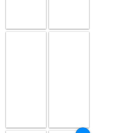
Honingslingers
Honing oogsten