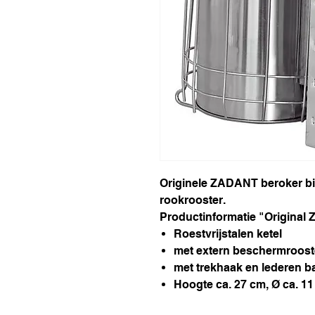
Originele ZADANT beroker bij
rookrooster.
Productinformatie "Origina
Roestvrijstalen ketel
met extern beschermrooster
met trekhaak en lederen b
Hoogte ca. 27 cm, Ø ca. 1