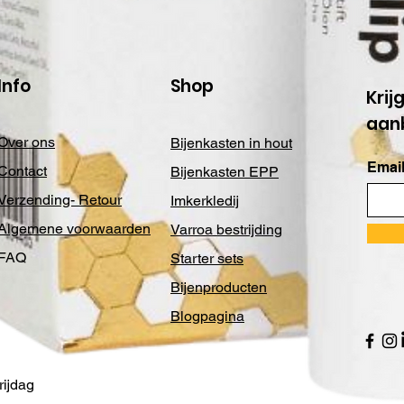
Info
Shop
Krij
aan
Over ons
Bijenkasten in hout
Email
Contact
Bijenkasten EPP
Verzending- Retour
Imkerkledij
Algemene voorwaarden
Varroa bestrijding
FAQ
Starter sets
Bijenproducten
Blogpagina
ijdag