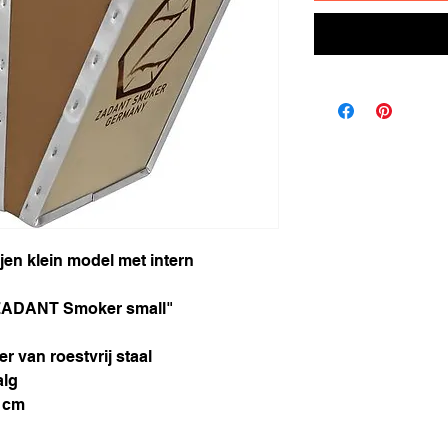
en klein model met intern
l ZADANT Smoker small"
 van roestvrij staal
alg
1 cm