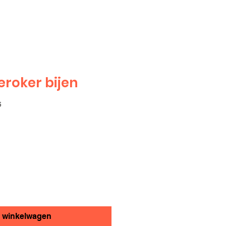
roker bijen
5
n winkelwagen