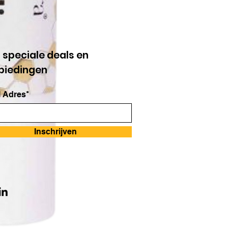
g speciale deals en
biedingen
 Adres*
Inschrijven