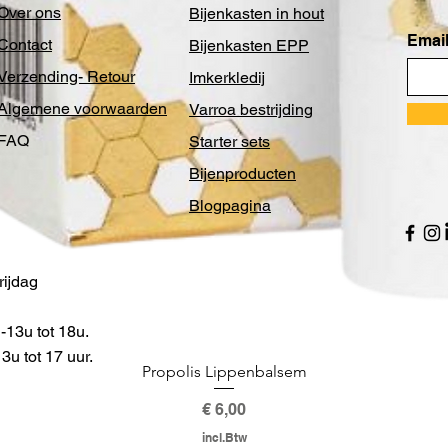
Over ons
Bijenkasten in hout
Email
Contact
Bijenkasten EPP
Verzending- Retour
Imkerkledij
Algemene voorwaarden
Varroa bestrijding
FAQ
Starter sets
Bijenproducten
Blogpagina
ijdag
13u tot 18u.
u tot 17 uur.
Propolis Lippenbalsem
Prijs
€ 6,00
incl.Btw