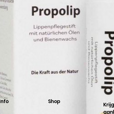
Info
Shop
Krij
aan