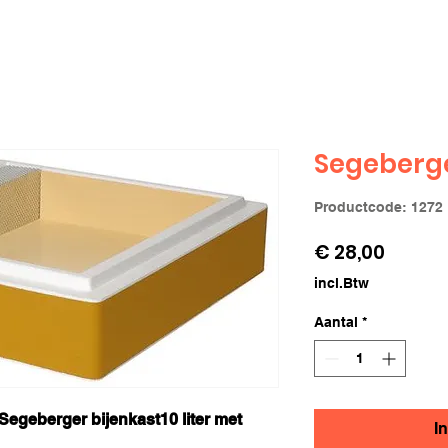
Segeberg
Productcode: 1272
Prijs
€ 28,00
incl.Btw
Aantal
*
egeberger bijenkast10 liter met
I