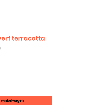
verf terracotta
5
n winkelwagen