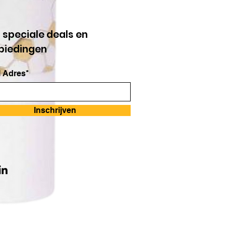
g speciale deals en
biedingen
 Adres*
Inschrijven