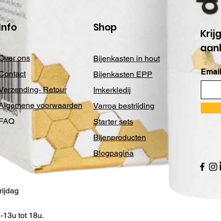
Info
Shop
Krij
aan
Over ons
Bijenkasten in hout
Email
Contact
Bijenkasten EPP
Verzending- Retour
Imkerkledij
Algemene voorwaarden
Varroa bestrijding
FAQ
Starter sets
Bijenproducten
Blogpagina
ijdag
13u tot 18u.